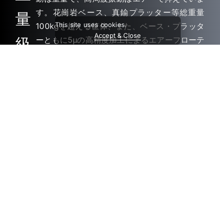
す。花崗岩ベース、真鍮プラッター等総重量
量
This site uses cookies.
100kgを超える筐体、また、ベース・プラッタ
Accept & Close
級
ーともに5μの高精度加工によるエアーフローテ
ィング構造で不要振動の伝達を抑えています。
高
剛
性
筐
体
detail